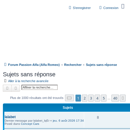
S’enregistrer
Connexion
Forum Passion-Alfa (Alfa Romeo)
Rechercher
Sujets sans réponse
Sujets sans réponse
Aller à la recherche avancée
Rechercher
Recherche avancée
Page
1
sur
40
1
2
3
4
5
40
S
Plus de 1000 résultats ont été trouvés
…
Sujets
lalabet
8
Dernier message par
lalabet_lqEr
«
jeu. 6 août 2026 17:34
Posté dans
Concept Cars