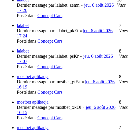
Dernier message par
lalabet_zemn
«
jeu. 6 août 2026
Vues
17:26
Posté dans
Concept Cars
lalabet
7
Dernier message par
lalabet_pkEt
«
jeu. 6 août 2026
Vues
17:24
Posté dans
Concept Cars
lalabet
8
Dernier message par
lalabet_psKr
«
jeu. 6 août 2026
Vues
17:07
Posté dans
Concept Cars
mostbet aplikacja
8
Dernier message par
mostbet_gtEa
«
jeu. 6 août 2026
Vues
16:19
Posté dans
Concept Cars
mostbet aplikacja
8
Dernier message par
mostbet_xkOl
«
jeu. 6 août 2026
Vues
16:15
Posté dans
Concept Cars
mostbet aplikacja
7