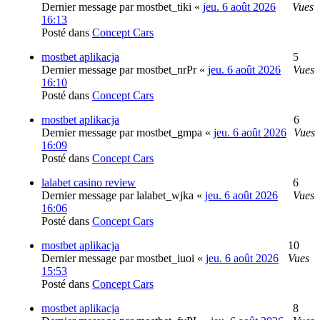
Dernier message par
mostbet_tiki
«
jeu. 6 août 2026
Vues
16:13
Posté dans
Concept Cars
mostbet aplikacja
5
Dernier message par
mostbet_nrPr
«
jeu. 6 août 2026
Vues
16:10
Posté dans
Concept Cars
mostbet aplikacja
6
Dernier message par
mostbet_gmpa
«
jeu. 6 août 2026
Vues
16:09
Posté dans
Concept Cars
lalabet casino review
6
Dernier message par
lalabet_wjka
«
jeu. 6 août 2026
Vues
16:06
Posté dans
Concept Cars
mostbet aplikacja
10
Dernier message par
mostbet_iuoi
«
jeu. 6 août 2026
Vues
15:53
Posté dans
Concept Cars
mostbet aplikacja
8