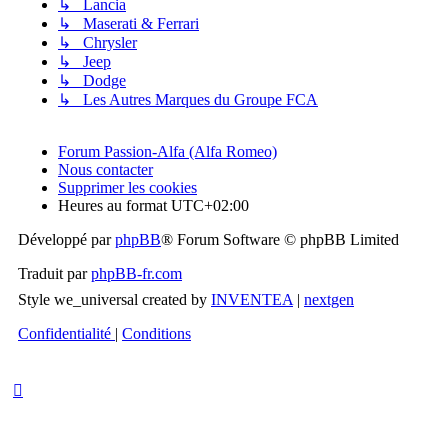
↳ Lancia
↳ Maserati & Ferrari
↳ Chrysler
↳ Jeep
↳ Dodge
↳ Les Autres Marques du Groupe FCA
Forum Passion-Alfa (Alfa Romeo)
Nous contacter
Supprimer les cookies
Heures au format
UTC+02:00
Développé par
phpBB
® Forum Software © phpBB Limited
Traduit par
phpBB-fr.com
Style we_universal created by
INVENTEA
|
nextgen
Confidentialité
|
Conditions