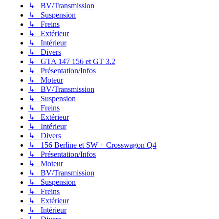
↳ BV/Transmission
↳ Suspension
↳ Freins
↳ Extérieur
↳ Intérieur
↳ Divers
↳ GTA 147 156 et GT 3.2
↳ Présentation/Infos
↳ Moteur
↳ BV/Transmission
↳ Suspension
↳ Freins
↳ Extérieur
↳ Intérieur
↳ Divers
↳ 156 Berline et SW + Crosswagon Q4
↳ Présentation/Infos
↳ Moteur
↳ BV/Transmission
↳ Suspension
↳ Freins
↳ Extérieur
↳ Intérieur