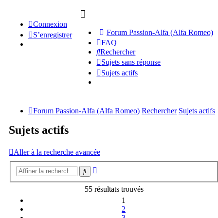
Connexion
Forum Passion-Alfa (Alfa Romeo)
S’enregistrer
FAQ
Rechercher
Sujets sans réponse
Sujets actifs
Forum Passion-Alfa (Alfa Romeo)
Rechercher
Sujets actifs
Sujets actifs
Aller à la recherche avancée
Recherche
Rechercher
avancée
55 résultats trouvés
1
2
3