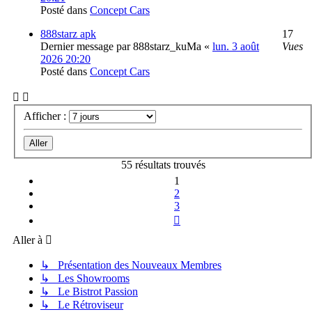
Posté dans
Concept Cars
888starz apk
17
Dernier message par
888starz_kuMa
«
lun. 3 août
Vues
2026 20:20
Posté dans
Concept Cars
Afficher :
55 résultats trouvés
1
2
3
Suivante
Aller à
↳ Présentation des Nouveaux Membres
↳ Les Showrooms
↳ Le Bistrot Passion
↳ Le Rétroviseur