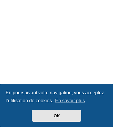
En poursuivant votre navigation, vous acceptez
l’utilisation de cookies.
En savoir plus
OK