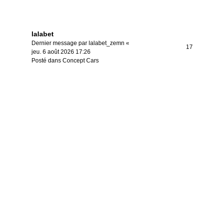
lalabet
Dernier message par
lalabet_zemn
«
17
jeu. 6 août 2026 17:26
Posté dans
Concept Cars