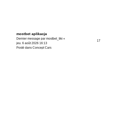
mostbet aplikacja
Dernier message par
mostbet_tiki
«
17
jeu. 6 août 2026 16:13
Posté dans
Concept Cars