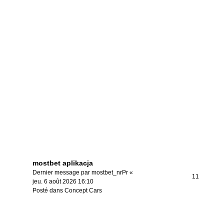
mostbet aplikacja
Dernier message par
mostbet_nrPr
«
11
jeu. 6 août 2026 16:10
Posté dans
Concept Cars