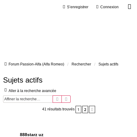
S’enregistrer
Connexion
Forum Passion-Alfa (Alfa Romeo)
Rechercher
Sujets actifs
Sujets actifs
Aller à la recherche avancée
Rechercher
Recherche avancée
1
2
Suivante
41 résultats trouvés
Sujets
888starz uz