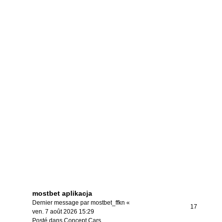
mostbet aplikacja
Dernier message par
mostbet_ffkn
«
17
ven. 7 août 2026 15:29
Posté dans
Concept Cars