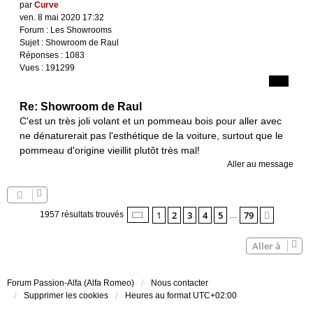
par
Curve
ven. 8 mai 2020 17:32
Forum :
Les Showrooms
Sujet :
Showroom de Raul
Réponses :
1083
Vues :
191299
Re: Showroom de Raul
C'est un très joli volant et un pommeau bois pour aller avec
ne dénaturerait pas l'esthétique de la voiture, surtout que le
pommeau d'origine vieillit plutôt très mal!
Aller au message
Page
1
sur
79
1
2
3
4
5
79
Suivant
1957 résultats trouvés
…
Aller à
Forum Passion-Alfa (Alfa Romeo)
Nous contacter
Supprimer les cookies
Heures au format
UTC+02:00