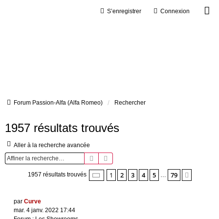
S’enregistrer
Connexion
Forum Passion-Alfa (Alfa Romeo)
Rechercher
1957 résultats trouvés
Aller à la recherche avancée
Rechercher
Recherche avancée
Page
1
sur
79
1
2
3
4
5
79
Suivant
1957 résultats trouvés
…
par
Curve
mar. 4 janv. 2022 17:44