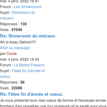
mar. 4 janv. 2022 16:41
Forum :
Les Showrooms
Sujet :
Showroom du
mécano
Réponses :
130
Vues :
47040
Re: Showroom du mécano
Ah le beau Stelvio!!!!!
Aller au message
par
Curve
mar. 4 janv. 2022 16:34
Forum :
Le Bistrot Passion
Sujet :
Fêtes fin d'année et
voeux.
Réponses :
56
Vues :
22086
Re: Fêtes fin d'année et voeux.
Je vous présente tous mes voeux de bonne et heureuse année 2
bonheur d'en posséder une (ou plusieurs) et la santé pour vous et