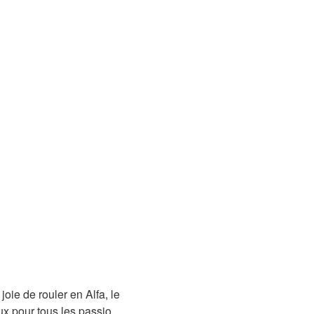
ie de rouler en Alfa, le
ux pour tous les passio...