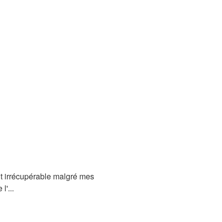
ait irrécupérable malgré mes
l'...