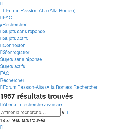
Forum Passion-Alfa (Alfa Romeo)
FAQ
Rechercher
Sujets sans réponse
Sujets actifs
Connexion
S’enregistrer
Sujets sans réponse
Sujets actifs
FAQ
Rechercher
Forum Passion-Alfa (Alfa Romeo)
Rechercher
1957 résultats trouvés
Aller à la recherche avancée
Recherche
Rechercher
avancée
1957 résultats trouvés
Page