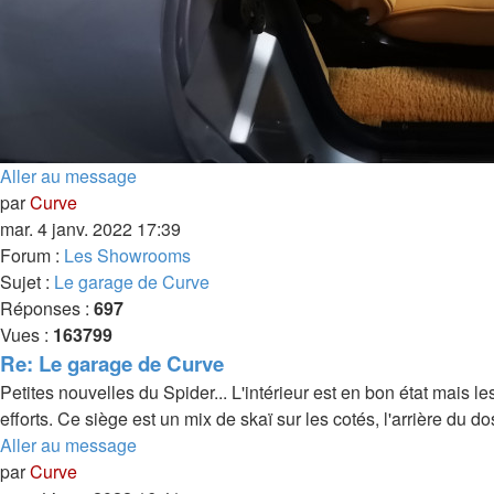
Aller au message
par
Curve
mar. 4 janv. 2022 17:39
Forum :
Les Showrooms
Sujet :
Le garage de Curve
Réponses :
697
Vues :
163799
Re: Le garage de Curve
Petites nouvelles du Spider... L'intérieur est en bon état mais le
efforts. Ce siège est un mix de skaï sur les cotés, l'arrière du dos
Aller au message
par
Curve