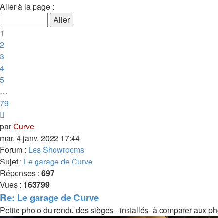
1
Aller à la page :
sur
79
1
2
3
4
5
…
79
Suivante
par
Curve
mar. 4 janv. 2022 17:44
Forum :
Les Showrooms
Sujet :
Le garage de Curve
Réponses :
697
Vues :
163799
Re: Le garage de Curve
Petite photo du rendu des sièges - installés- à comparer aux ph