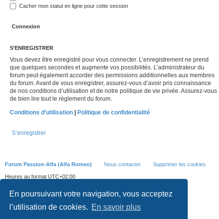
Cacher mon statut en ligne pour cette session
S’ENREGISTRER
Vous devez être enregistré pour vous connecter. L’enregistrement ne prend
que quelques secondes et augmente vos possibilités. L’administrateur du
forum peut également accorder des permissions additionnelles aux membres
du forum. Avant de vous enregistrer, assurez-vous d’avoir pris connaissance
de nos conditions d’utilisation et de notre politique de vie privée. Assurez-vous
de bien lire tout le règlement du forum.
Conditions d’utilisation
|
Politique de confidentialité
S’enregistrer
Forum Passion-Alfa (Alfa Romeo)
Nous contacter
Supprimer les cookies
Heures au format
UTC+02:00
Développé par
phpBB
® Forum Software © phpBB Limited
En poursuivant votre navigation, vous acceptez
Traduit par
phpBB-fr.com
Style we_universal created by
INVENTEA
|
nextgen
l’utilisation de cookies.
En savoir plus
Confidentialité
|
Conditions