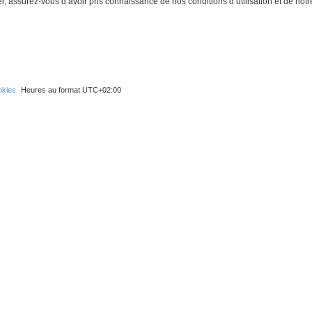
 assurez-vous d’avoir pris connaissance de nos conditions d’utilisation et de notre 
okies
Heures au format
UTC+02:00