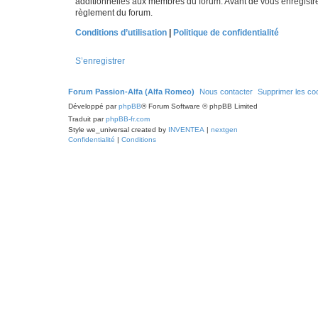
additionnelles aux membres du forum. Avant de vous enregistrer,
règlement du forum.
Conditions d’utilisation
|
Politique de confidentialité
S’enregistrer
Forum Passion-Alfa (Alfa Romeo)
Nous contacter
Supprimer les co
Développé par
phpBB
® Forum Software © phpBB Limited
Traduit par
phpBB-fr.com
Style we_universal created by
INVENTEA
|
nextgen
Confidentialité
|
Conditions