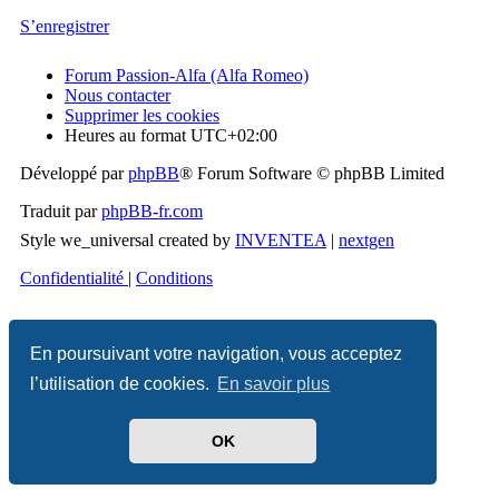
S’enregistrer
Forum Passion-Alfa (Alfa Romeo)
Nous contacter
Supprimer les cookies
Heures au format
UTC+02:00
Développé par
phpBB
® Forum Software © phpBB Limited
Traduit par
phpBB-fr.com
Style we_universal created by
INVENTEA
|
nextgen
Confidentialité
|
Conditions
En poursuivant votre navigation, vous acceptez
l’utilisation de cookies.
En savoir plus
OK