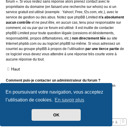
forum ». Si vous restez sans réponse alors prenez contact avec le
propriétaire du domaine (en faisant une
recherche sur whois
) ou si un
service gratuit est utilisé (exemple : Yahoo!, Free, f2s.com, etc.), avec le
service de gestion ou des abus. Notez que phpBB Limited
n’a absolument
aucun contrôle
et ne peut être, en aucun cas, tenu pour responsable sur
comment
,
où
ou
par qui
ce forum est utilisé. Il est inutile de contacter
phpBB Limited pour toute question légale (cessions et désistements,
responsabilité, propos diffamatoires, etc.)
non directement liée
au site
Internet phpbb.com ou au logiciel phpBB lui-même. Si vous adressez un
courriel au groupe phpBB à propos de l’utilisation
par une tierce partie
de
ce logiciel vous devez vous attendre à une réponse très courte voire à
aucune réponse du tout.
Haut
Comment puis-je contacter un administrateur du forum ?
Pour l’ensemble des utilisateurs du forum, vous pouvez utiliser le lien
« Nous contacter », si ce dernier a été activé par un administrateur.
En poursuivant votre navigation, vous acceptez
Pour les membres du forum, vous pouvez également utiliser le lien
l’utilisation de cookies.
En savoir plus
« L’équipe du forum ».
Haut
OK
Aller à