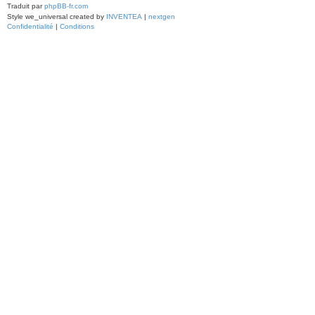
Traduit par
phpBB-fr.com
Style we_universal created by
INVENTEA
|
nextgen
Confidentialité
|
Conditions