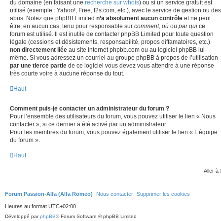
du domaine (en faisant une
recherche sur whois
) ou si un service gratuit est
utilisé (exemple : Yahoo!, Free, f2s.com, etc.), avec le service de gestion ou des
abus. Notez que phpBB Limited
n’a absolument aucun contrôle
et ne peut
être, en aucun cas, tenu pour responsable sur
comment
,
où
ou
par qui
ce
forum est utilisé. Il est inutile de contacter phpBB Limited pour toute question
légale (cessions et désistements, responsabilité, propos diffamatoires, etc.)
non directement liée
au site Internet phpbb.com ou au logiciel phpBB lui-
même. Si vous adressez un courriel au groupe phpBB à propos de l’utilisation
par une tierce partie
de ce logiciel vous devez vous attendre à une réponse
très courte voire à aucune réponse du tout.
Haut
Comment puis-je contacter un administrateur du forum ?
Pour l’ensemble des utilisateurs du forum, vous pouvez utiliser le lien « Nous
contacter », si ce dernier a été activé par un administrateur.
Pour les membres du forum, vous pouvez également utiliser le lien « L’équipe
du forum ».
Haut
Aller à
Forum Passion-Alfa (Alfa Romeo)
Nous contacter
Supprimer les cookies
Heures au format
UTC+02:00
Développé par
phpBB
® Forum Software © phpBB Limited