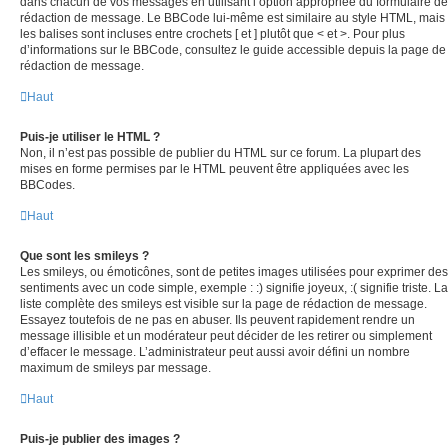
dans chacun de vos messages en utilisant l’option appropriée du formulaire de
rédaction de message. Le BBCode lui-même est similaire au style HTML, mais
les balises sont incluses entre crochets [ et ] plutôt que < et >. Pour plus
d’informations sur le BBCode, consultez le guide accessible depuis la page de
rédaction de message.
Haut
Puis-je utiliser le HTML ?
Non, il n’est pas possible de publier du HTML sur ce forum. La plupart des
mises en forme permises par le HTML peuvent être appliquées avec les
BBCodes.
Haut
Que sont les smileys ?
Les smileys, ou émoticônes, sont de petites images utilisées pour exprimer des
sentiments avec un code simple, exemple : :) signifie joyeux, :( signifie triste. La
liste complète des smileys est visible sur la page de rédaction de message.
Essayez toutefois de ne pas en abuser. Ils peuvent rapidement rendre un
message illisible et un modérateur peut décider de les retirer ou simplement
d’effacer le message. L’administrateur peut aussi avoir défini un nombre
maximum de smileys par message.
Haut
Puis-je publier des images ?