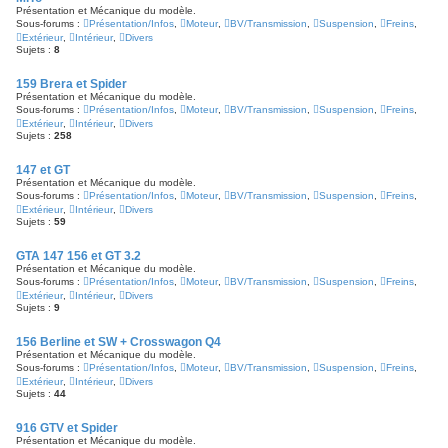
Présentation et Mécanique du modèle.
Sous-forums :
Présentation/Infos
,
Moteur
,
BV/Transmission
,
Suspension
,
Freins
,
Extérieur
,
Intérieur
,
Divers
Sujets :
8
159 Brera et Spider
Présentation et Mécanique du modèle.
Sous-forums :
Présentation/Infos
,
Moteur
,
BV/Transmission
,
Suspension
,
Freins
,
Extérieur
,
Intérieur
,
Divers
Sujets :
258
147 et GT
Présentation et Mécanique du modèle.
Sous-forums :
Présentation/Infos
,
Moteur
,
BV/Transmission
,
Suspension
,
Freins
,
Extérieur
,
Intérieur
,
Divers
Sujets :
59
GTA 147 156 et GT 3.2
Présentation et Mécanique du modèle.
Sous-forums :
Présentation/Infos
,
Moteur
,
BV/Transmission
,
Suspension
,
Freins
,
Extérieur
,
Intérieur
,
Divers
Sujets :
9
156 Berline et SW + Crosswagon Q4
Présentation et Mécanique du modèle.
Sous-forums :
Présentation/Infos
,
Moteur
,
BV/Transmission
,
Suspension
,
Freins
,
Extérieur
,
Intérieur
,
Divers
Sujets :
44
916 GTV et Spider
Présentation et Mécanique du modèle.