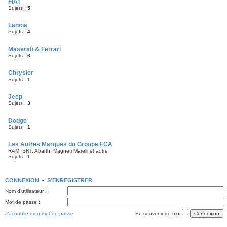
FIAT
Sujets :
5
Lancia
Sujets :
4
Maserati & Ferrari
Sujets :
6
Chrysler
Sujets :
1
Jeep
Sujets :
3
Dodge
Sujets :
1
Les Autres Marques du Groupe FCA
RAM, SRT, Abarth, Magneti Marelli et autre
Sujets :
1
CONNEXION
•
S’ENREGISTRER
Nom d’utilisateur :
Mot de passe :
J’ai oublié mon mot de passe
Se souvenir de moi