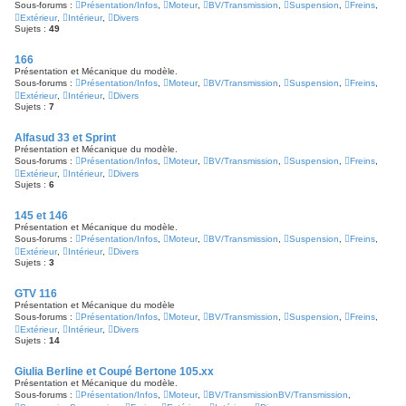
Sous-forums :
Présentation/Infos
,
Moteur
,
BV/Transmission
,
Suspension
,
Freins
,
Extérieur
,
Intérieur
,
Divers
Sujets :
49
166
Présentation et Mécanique du modèle.
Sous-forums :
Présentation/Infos
,
Moteur
,
BV/Transmission
,
Suspension
,
Freins
,
Extérieur
,
Intérieur
,
Divers
Sujets :
7
Alfasud 33 et Sprint
Présentation et Mécanique du modèle.
Sous-forums :
Présentation/Infos
,
Moteur
,
BV/Transmission
,
Suspension
,
Freins
,
Extérieur
,
Intérieur
,
Divers
Sujets :
6
145 et 146
Présentation et Mécanique du modèle.
Sous-forums :
Présentation/Infos
,
Moteur
,
BV/Transmission
,
Suspension
,
Freins
,
Extérieur
,
Intérieur
,
Divers
Sujets :
3
GTV 116
Présentation et Mécanique du modèle
Sous-forums :
Présentation/Infos
,
Moteur
,
BV/Transmission
,
Suspension
,
Freins
,
Extérieur
,
Intérieur
,
Divers
Sujets :
14
Giulia Berline et Coupé Bertone 105.xx
Présentation et Mécanique du modèle.
Sous-forums :
Présentation/Infos
,
Moteur
,
BV/TransmissionBV/Transmission
,