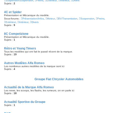
SuspensionSuspension
,
Freins
,
Extérieur
,
Intérieur
,
Divers
Sujets :
2
4C et Spider
Présentation et Mécanique du modèle.
Sous-forums :
Présentation/Infos
,
Moteur
,
BV/Transmission
,
Suspension
,
Freins
,
Extérieur
,
Intérieur
,
Divers
Sujets :
9
8C Competizione
Présentation et Mécanique du modèle.
Sujets :
1
Rétro et Young Timers
Tous les modèles qui ont fait le passé récent de la marque.
Sujets :
19
Autres Modèles Alfa Romeo
Les nombreux autres modèles de la marque sont ici
Sujets :
4
Groupe Fiat Chrysler Automobiles
Actualité de la Marque Alfa Romeo
Les news, les scoops, les flashs, les rumeurs, on en parle ici
Sujets :
18
Actualité Sportive du Groupe
Sujets :
1