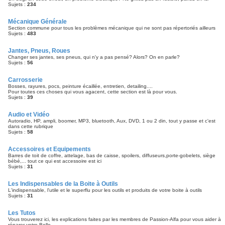
Sujets :
234
Mécanique Générale
Section commune pour tous les problèmes mécanique qui ne sont pas répertoriés ailleurs
Sujets :
483
Jantes, Pneus, Roues
Changer ses jantes, ses pneus, qui n'y a pas pensé? Alors? On en parle?
Sujets :
56
Carrosserie
Bosses, rayures, pocs, peinture écaillée, entretien, detailing....
Pour toutes ces choses qui vous agacent, cette section est là pour vous.
Sujets :
39
Audio et Vidéo
Autoradio, HP, ampli, boomer, MP3, bluetooth, Aux, DVD, 1 ou 2 din, tout y passe et c'est
dans cette rubrique
Sujets :
58
Accessoires et Equipements
Barres de toit de coffre, attelage, bas de caisse, spoilers, diffuseurs,porte-gobelets, siège
bébé,... tout ce qui est accessoire est ici
Sujets :
31
Les Indispensables de la Boite à Outils
L'indispensable, l'utile et le superflu pour les outils et produits de votre boite à outils
Sujets :
31
Les Tutos
Vous trouverez ici, les explications faites par les membres de Passion-Alfa pour vous aider à
réparer votre Belle.