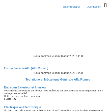
S’enregistrer
Connexion
Nous sommes le sam. 8 août 2026 14:58
Forum Passion-Alfa (Alfa Romeo)
Nous sommes le sam. 8 août 2026 14:58
Technique et Mécanique Générale Alfa Romeo
Entretien Extérieur et Intérieur
Vous désirez entretenir ou rénover vos intérieurs ou extérieurs ou tout simplement bien
nettoyer votre belle?
Cette section est faite pour vous.
Sujets :
38
Electrique ou Electronique
Un bug, un code erreur, un problème électrique? Ne grillez pas un fusible, parlez-en ici