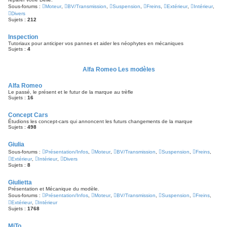
Sous-forums :
Moteur
,
BV/Transmission
,
Suspension
,
Freins
,
Extérieur
,
Intérieur
,
Divers
Sujets :
212
Inspection
Tutoriaux pour anticiper vos pannes et aider les néophytes en mécaniques
Sujets :
4
Alfa Romeo Les modèles
Alfa Romeo
Le passé, le présent et le futur de la marque au trèfle
Sujets :
16
Concept Cars
Étudions les concept-cars qui annoncent les futurs changements de la marque
Sujets :
498
Giulia
Sous-forums :
Présentation/Infos
,
Moteur
,
BV/Transmission
,
Suspension
,
Freins
,
Extérieur
,
Intérieur
,
Divers
Sujets :
8
Giulietta
Présentation et Mécanique du modèle.
Sous-forums :
Présentation/Infos
,
Moteur
,
BV/Transmission
,
Suspension
,
Freins
,
Extérieur
,
Intérieur
Sujets :
1768
MiTo